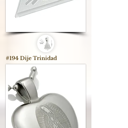
Video
#194 Dije Trinidad