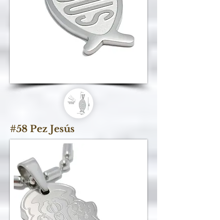
Video
#58 Pez Jesús