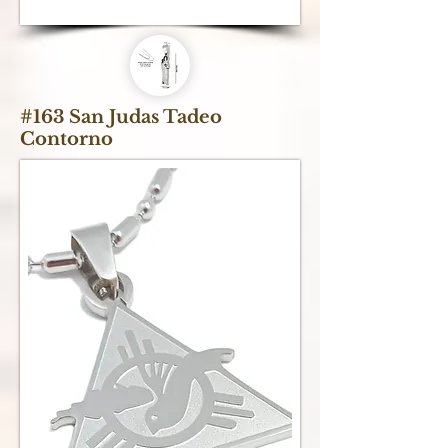
#163 San Judas Tadeo
Contorno