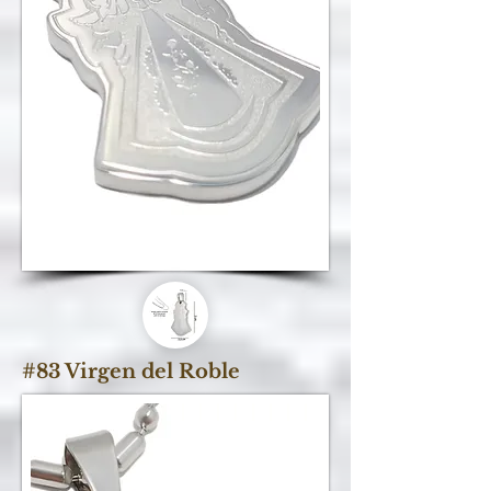
Video
#83 Virgen del Roble