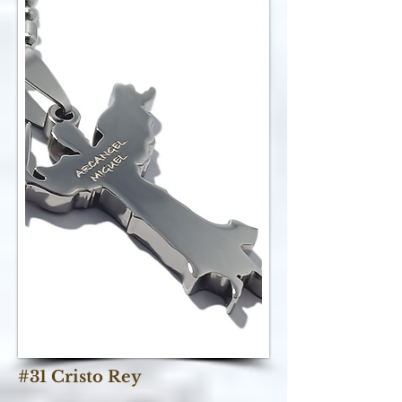
Video
#31 Cristo Rey