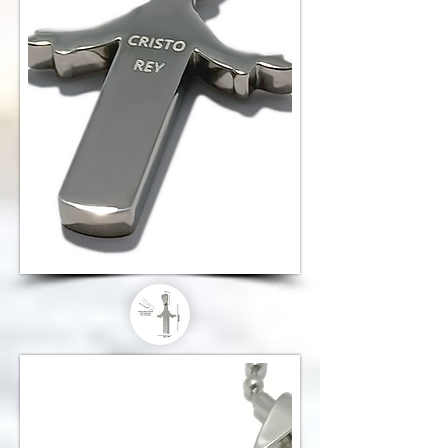
Video