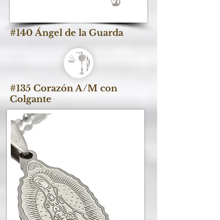
Video
#140 Ángel de la Guarda
#135 Corazón A/M con
Colgante