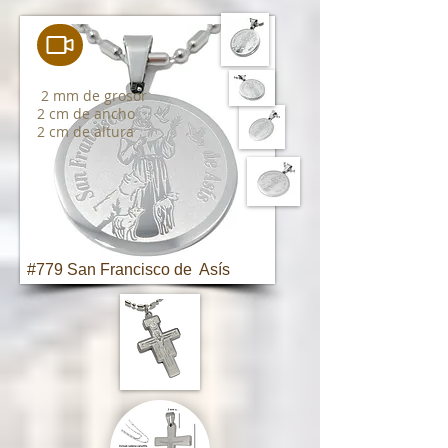
2 mm de grosor
2 cm de ancho
2 cm de altura
#779 San Francisco de Asís