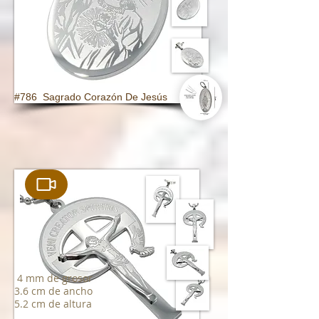
#786 Sagrado Corazón De Jesús
4 mm de grosor
3.6 cm de ancho
5.2 cm de altura