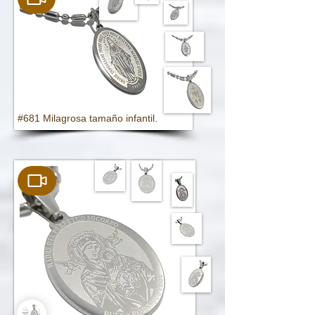
#681 Milagrosa tamaño infantil.