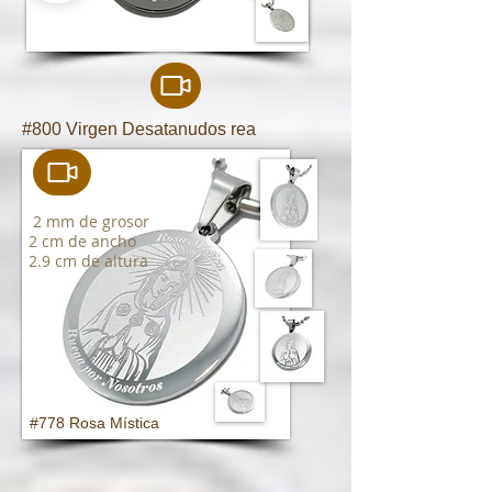
#800 Virgen Desatanudos rea
2 mm de grosor
2 cm de ancho
2.9 cm de altura
#778 Rosa Mística